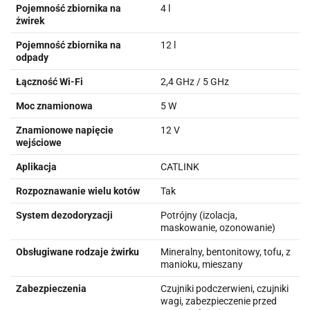
Pojemność zbiornika na
4 l
żwirek
Pojemność zbiornika na
12 l
odpady
Łączność Wi-Fi
2,4 GHz / 5 GHz
Moc znamionowa
5 W
Znamionowe napięcie
12 V
wejściowe
Aplikacja
CATLINK
Rozpoznawanie wielu kotów
Tak
System dezodoryzacji
Potrójny (izolacja,
maskowanie, ozonowanie)
Obsługiwane rodzaje żwirku
Mineralny, bentonitowy, tofu, z
manioku, mieszany
Zabezpieczenia
Czujniki podczerwieni, czujniki
wagi, zabezpieczenie przed