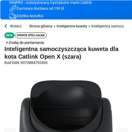
INNPRO - Autoryzowany Dystrybutor marki Catlink
Darmowa dostawa od 199 zł
Szybka wysyłka
Wstecz
Strona główna
Inteligentne kuwety
Inteligentna samoczyszcz
NEW
OFERTA SPECJALNA
+ Dodaj do porównania
Inteligentna samoczyszcząca kuweta dla
kota Catlink Open X (szara)
Kod EAN: 6972884752433