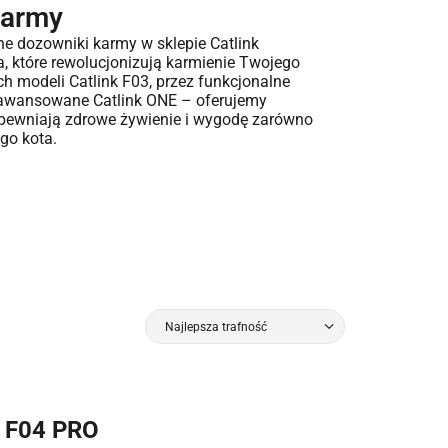
karmy
tne dozowniki karmy w sklepie Catlink
a, które rewolucjonizują karmienie Twojego
h modeli Catlink F03, przez funkcjonalne
zaawansowane Catlink ONE – oferujemy
apewniają zdrowe żywienie i wygodę zarówno
ego kota.
Najlepsza trafność
k F04 PRO