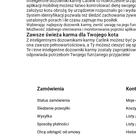
Inteligentne dozowniki karmy Catlink to nowoczesne urzą
aplikacji mobilnej możesz łatwo kontrolować dietę swoje
założysz kotu obrożę, by urządzenie rozpoznało go i w
System identyfikacji pozwala też śledzić zachowania żywie
ustalonych porach i ile czasu zajmuje mu posiłek.
Wybierając najlepszy dozownik karmy, zwróć uwagę na jego funk
Możliwość zdalnego sterowania i monitorowania poprzez aplikacj
Zawsze świeża karma dla Twojego kota
Z inteligentnymi dozownikami karmy Catlink możesz być p
ona zawsze pełnowartościowa, a Ty możesz cieszyć się sp
Te i inne inteligentne dozowniki karmy zostały zaprojekto
odpowiada potrzebom Twojego futrzanego przyjaciela!
Zamówienia
Kon
Status zamówienia
Moje 
Śledzenie przesyłki
Kosz
Wysyłka
Listy
Sposoby płatności
Listy
Chcę odstąpić od umowy
Histor