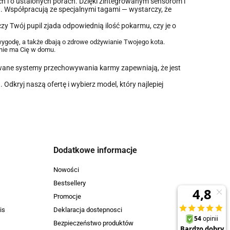
h i o ustalonych porach. Dzięki zintegrowanym sensorom i
. Współpracują ze specjalnymi tagami — wystarczy, że
zy Twój pupil zjada odpowiednią ilość pokarmu, czy je o
wygodę, a także dbają o zdrowe odżywianie Twojego kota.
 nie ma Cię w domu.
owane systemy przechowywania karmy zapewniają, że jest
Odkryj naszą ofertę i wybierz model, który najlepiej
Dodatkowe informacje
Nowości
Bestsellery
Promocje
is
Deklaracja dostepnosci
Bezpieczeństwo produktów