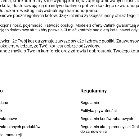
dzenia, które automatycznie wydają karmę w zaprogramowanych ilościac
go kota, dostosowując ją do indywidualnych potrzeb każdego czworonoga
ydało pokarm według indywidualnego harmonogramu.
niowe poszczególnych kotów, dzięki czemu zyskujesz jasny obraz tego, c
cjonalność, pojemność i łatwość obsługi. Modele z oferty Catlink gwarantują 
ę to dodatkowy atut, który pozwala Ci mieć kontrolę nad dietą kota, nawet gdy
ewien, że Twój kot otrzymuje zawsze świeże i zdrowe posiłki. Zaawans
okojem, wiedząc, że Twój kot jest dobrze odżywiony.
wane z myślą o Twoim komforcie oraz zdrowiu i dobrostanie Twojego kota. 
to
Regulaminy
dane
Regulamin
yk
Polityka prywatności
 zakupowe
Regulamin kodów rabatowych
 zakupionych produktów
Regulamin akcji promocyjnej Grat
do zamowienia
ia transakcji