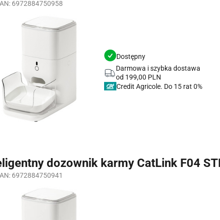
AN: 6972884750958
Dostępny
Darmowa i szybka dostawa
od 199,00 PLN
Credit Agricole.
eligentny dozownik karmy CatLink F04 ST
AN: 6972884750941