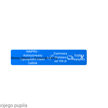
INNPRO -
Darmowa
Autoryzowany
Szybka
|
dostawa
|
Strona główna
Dozowniki karmy
Dystrybutor marki
wysyłka
od 199 zł
Catlink
wojego pupila