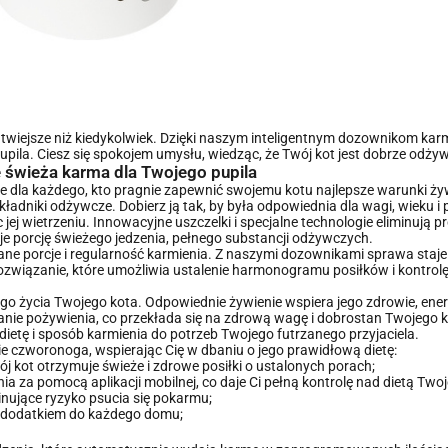
atwiejsze niż kiedykolwiek. Dzięki naszym inteligentnym dozownikom karm
pila. Ciesz się spokojem umysłu, wiedząc, że Twój kot jest dobrze odży
e świeża karma dla Twojego pupila
nie dla każdego, kto pragnie zapewnić swojemu kotu najlepsze warunki ż
kładniki odżywcze. Dobierz ją tak, by była odpowiednia dla wagi, wieku i
ej wietrzeniu. Innowacyjne uszczelki i specjalne technologie eliminują p
e porcję świeżego jedzenia, pełnego substancji odżywczych.
 porcje i regularność karmienia. Z naszymi dozownikami sprawa staje s
ązanie, które umożliwia ustalenie harmonogramu posiłków i kontrolę ilo
wego życia Twojego kota. Odpowiednie żywienie wspiera jego zdrowie, ener
anie pożywienia, co przekłada się na zdrową wagę i dobrostan Twojego ko
ietę i sposób karmienia do potrzeb Twojego futrzanego przyjaciela.
e czworonoga, wspierając Cię w dbaniu o jego prawidłową dietę:
 kot otrzymuje świeże i zdrowe posiłki o ustalonych porach;
 za pomocą aplikacji mobilnej, co daje Ci pełną kontrolę nad dietą Tw
inujące ryzyko psucia się pokarmu;
ym dodatkiem do każdego domu;