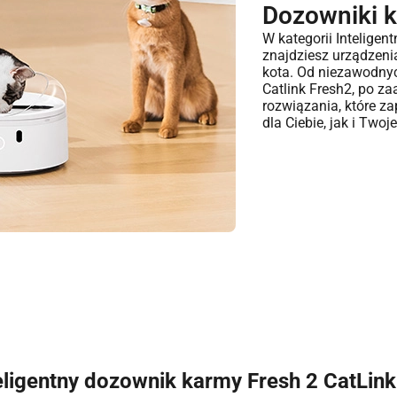
Dozowniki 
W kategorii Inteligen
znajdziesz urządzeni
kota. Od niezawodnyc
Catlink Fresh2, po 
rozwiązania, które z
dla Ciebie, jak i Twoj
eligentny dozownik karmy Fresh 2 CatLin