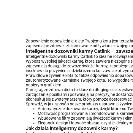
Zapewnienie odpowiedniej diety Twojemu kotu jest teraz ł
zapewniając zdrowe i zbilansowane odżywianie swojego pu
Inteligentne dozowniki karmy Catlink — zawsz
Inteligentne dozowniki karmy Catlink to idealne rozwiąza
Wybierz wysokiej jakości karmę, która zawiera niezbędne s
zapewniają dostęp do zawsze świeżej karmy, zapobiegając j
insektów do pożywienia, dzięki czemu kot zawsze otrzymuj
Prawidłowe żywienie kota to także odpowiednio dopasowane
zautomatyzowane karmienie Twojego kota. To wygodne rozwi
napiętym grafikiem.
Pamiętaj, że zdrowa dieta to klucz do długiego i szczęśli
zarządzanie posiłkami i pozwalają na precyzyjne dostarcz
skonsultuj się z weterynarzem, który pomoże dostosować d
Sprawdź, w jaki sposób nasze produkty usprawnią żywieni
Automatyczne dozowanie karmy, dzięki któremu Twój
Możliwość programowania i monitorowania karmienia
Wbudowane filtry zapewniają świeżość karmy i elim
Elegancki design i łatwość obsługi czyni je idealn
Jak działa inteligentny dozownik karmy?