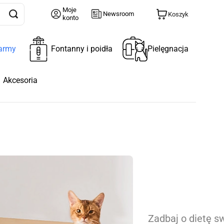
Moje
Newsroom
Koszyk
konto
army
Fontanny i poidła
Pielęgnacja
Akcesoria
Zadbaj o dietę s