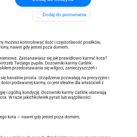
Dodaj do porównania
y możesz kontrolować ilość i częstotliwość posiłków,
wiony, nawet gdy jesteś poza domem.
ywieniowe. Zastanawiasz się jak prawidłowo karmić kota?
 potrzeb Twojego pupila. Dozowniki karmy Catlink
roblem przedostawania się wilgoci, zanieczyszczeń i
ię banalnie prosta. Urządzenia pozwalają na precyzyjne i
ści podawanej karmy, co jest idealne dla właścicieli z
gię i ogólną kondycję. Dozowniki karmy Catlink ułatwiają
ta. W razie jakichkolwiek pytań lub wątpliwości
ojego kota — nawet gdy jesteś poza domem;