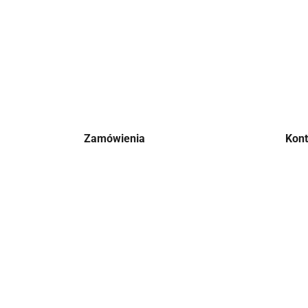
Zamówienia
Kon
Status zamówienia
Moje 
Śledzenie przesyłki
Kosz
Wysyłka
Listy
Sposoby płatności
Listy
Chcę odstąpić od umowy
Histor
Kontakt
Newsl