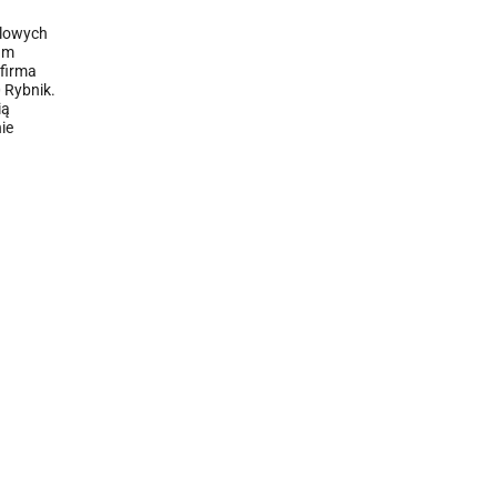
dlowych
/am
firma
0 Rybnik.
ią
ie