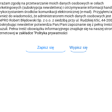
rażam zgodę na przetwarzanie moich danych osobowych w celach
rketingowych (subskrypcja newslettera) i otrzymywanie informacji han
wykorzystaniem środków komunikacji elektronicznej (e-mail). Przyjąłem
wnież do wiadomości, że administratorem moich danych osobowych jest 
NPRO Robert Błędowski Sp. z o.o. z siedzibą przy ul. Rudzkiej 65c, 44-20
bskrybując newsletter potwierdza Pan/Pani zapoznanie się z pełną treśc
auzuli. Pełna treść obowiązku informacyjnego znajduje się na naszej stron
ternetowej
w zakładce "Polityka prywatności
Zapisz się
Wypisz się