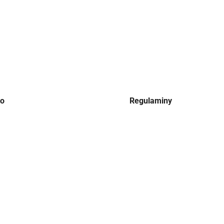
to
Regulaminy
dane
Regulamin
yk
Polityka prywatności
 zakupowe
Regulamin kodów rabatowych
 zakupionych produktów
Regulamin akcji promocyjnej Grat
do zamowienia
ia transakcji
etter