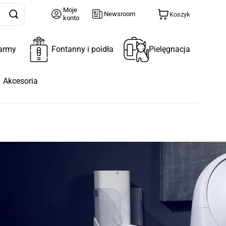
Moje
Newsroom
Koszyk
konto
army
Fontanny i poidła
Pielęgnacja
Akcesoria