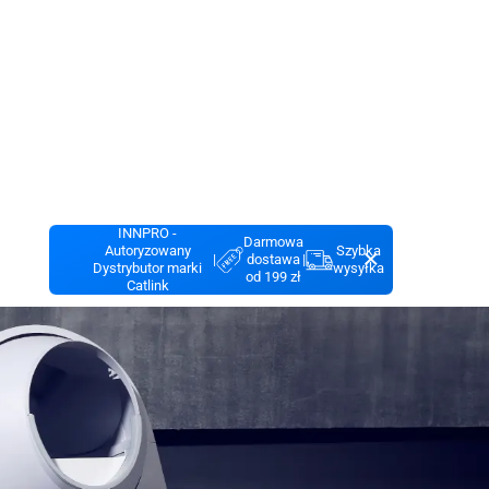
INNPRO -
Darmowa
Autoryzowany
Szybka
|
dostawa
|
Dystrybutor marki
wysyłka
od 199 zł
Catlink