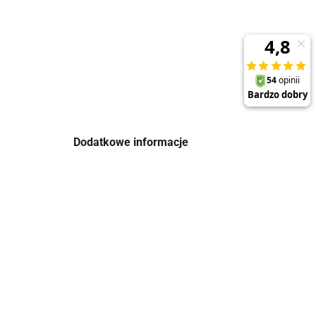
Dodatkowe informacje
Nowości
Bestsellery
Promocje
is
Deklaracja dostepnosci
Bezpieczeństwo produktów
Serwis
Gwarancja
Zakupy na raty
Regulamin akcji promocyjnej Gratis