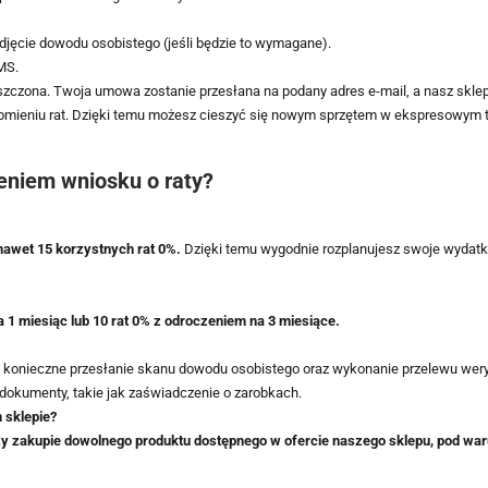
z zdjęcie dowodu osobistego (jeśli będzie to wymagane).
MS.
szczona. Twoja umowa zostanie przesłana na podany adres e-mail, a nasz skle
chomieniu rat. Dzięki temu możesz cieszyć się nowym sprzętem w ekspresowym 
eniem wniosku o raty?
awet 15 korzystnych rat 0%.
Dzięki temu wygodnie rozplanujesz swoje wydatki
1 miesiąc lub 10 rat 0% z odroczeniem na 3 miesiące.
yć konieczne przesłanie skanu dowodu osobistego oraz wykonanie przelewu wery
dokumenty, takie jak zaświadczenie o zarobkach.
 sklepie?
rzy zakupie dowolnego produktu dostępnego w ofercie naszego sklepu, pod w