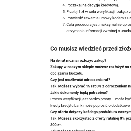
Poczekaj na decyzję kredytową.
Przelej 1 zł w celu weryfikacji i załąc
Potwierdź zawarcie umowy kodem z S
Cała procedura jest maksymalnie upro
otrzymania informacji zwrotnej o uru
Co musisz wiedzieć przed złoż
Na ile rat można rozłożyć zakup?
Zakupy w naszym sklepie możesz rozłożyć na n
obciążania budżetu.
Czy jest możliwość odroczenia rat?
Tak.
Możesz wybrać 15 rat 0% z odroczeniem na 
Jakie dokumenty będą potrzebne?
Proces weryfikacji jest bardzo prosty – może b
kwoty kredytu bank może poprosić o dodatkowe 
Czy oferta dotyczy każdego produktu w naszym
Tak!
Możesz skorzystać z oferty ratalnej 0% p
300 zł.