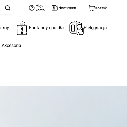
Moje
Newsroom
Koszyk
konto
army
Fontanny i poidła
Pielęgnacja
Akcesoria