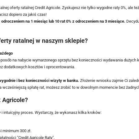
nej oferty ratalnej Credit Agricole. Zyskujesz nie tylko wygodne raty 0%, ale t
cisz dopiero za jakiś czas!
z odroczeniem na 1 miesiąc lub 10 rat 0% z odroczeniem na 3 miesiące.
Decyduj
erty ratalnej w naszym sklepie?
każdego
 sposób na nabycie wymarzonego sprzętu bez konieczności wydawania dużych k
bez dodatkowych kosztów i oprocentowania.
wygodnie i bez konieczności wizyty w banku.
Złożenie wniosku zajmie Ci zaled
ę na wcześniejszą spłatę rat, możesz zrobić to w dowolnym momencie bez żadny
t Agricole?
 i intuicyjny proces. Wystarczy, że wykonasz kilka kroków:
i minimum 300 zł.
łatności "Credit Agricole Raty".