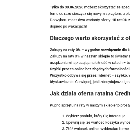
Tylko do 30.06.2026
możesz skorzystać ze specjal
temu od razu cieszysz się nowym sprzętem, a pła
Do wyboru masz dwa warianty oferty:
15 rat 0% 
dopiero po wakacjach!
Dlaczego warto skorzystać z of
Zakupy na raty 0% – wygodne rozwiązanie dla 
Zakupy na raty 0% w naszym sklepie to świetny
urządzeniami, spłacając należność w ratach – 
Szybki proces online bez zbędnych formalności
Wszystko odbywa się przez Internet – szybko, 
błyskawicznie. Co więcej, jeśli zdecydujesz si
Jak działa oferta ratalna Credi
Kupno sprzętu na raty w naszym sklepie to prosty
Wybierz produkt, który Cię interesuje.
Upewnij się, że wartość koszyka wynos
Złóż wniosek online, wybierając formę p