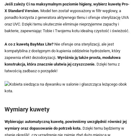
Jeśli zależy Ci na maksymalnym poziomie higieny, wybierz kuwetę Pro-
X Standard Version.
Model ten został wyposażony w filtr węglowy, a
ponadto korzysta z generatora aktywnego tlenu i oferuje sterylizację UVA
oraz UVC. Dzięki temu skutecznie eliminuje nieprzyjemne zapachy i
bakterie, zapewniając Tobie i Twojemu kotu idealną czystość i świeżość.
A co z kuwetą BayMax Lite?
Nie oferuje ona sterylizacji, ale jest
kompatybilna z dostępnym do kupienia oddzielnie hydrożelem, który
zapewnia efekt dezodoryzacji
. Wyróżnia ją także prosta, modułowa
konstrukcja, która znacznie ułatwia jej czyszczenie.
Dzięki temu z
łatwością zadbasz o porządek!
Wymiary kuwety
Wybierając automatyczną kuwetę, powinniśmy uwzględnić również jej
wymiary oraz dopasowanie do potrzeb kota.
Dzięki temu będziemy w
stanie określić, czy urządzenie nie zajmie zbyt dużo miejsca w