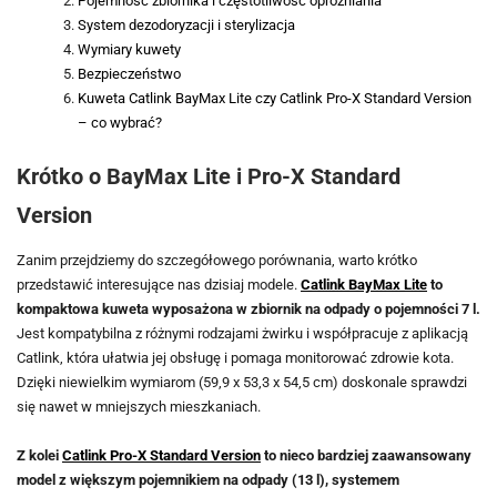
Pojemność zbiornika i częstotliwość opróżniania
System dezodoryzacji i sterylizacja
Wymiary kuwety
Bezpieczeństwo
Kuweta Catlink BayMax Lite czy Catlink Pro-X Standard Version
– co wybrać?
Krótko o BayMax Lite i Pro-X Standard
Version
Zanim przejdziemy do szczegółowego porównania, warto krótko
przedstawić interesujące nas dzisiaj modele.
Catlink BayMax Lite
to
kompaktowa kuweta wyposażona w zbiornik na odpady o pojemności 7 l.
Jest kompatybilna z różnymi rodzajami żwirku i współpracuje z aplikacją
Catlink, która ułatwia jej obsługę i pomaga monitorować zdrowie kota.
Dzięki niewielkim wymiarom (59,9 x 53,3 x 54,5 cm) doskonale sprawdzi
się nawet w mniejszych mieszkaniach.
Z kolei
Catlink Pro-X Standard Version
to nieco bardziej zaawansowany
model z większym pojemnikiem na odpady (13 l), systemem