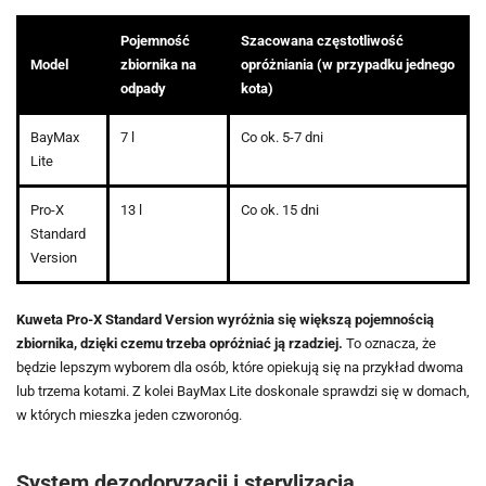
Pojemność
Szacowana częstotliwość
Model
zbiornika na
opróżniania (w przypadku jednego
odpady
kota)
BayMax
7 l
Co ok. 5-7 dni
Lite
Pro-X
13 l
Co ok. 15 dni
Standard
Version
Kuweta Pro-X Standard Version wyróżnia się większą pojemnością
zbiornika, dzięki czemu trzeba opróżniać ją rzadziej.
To oznacza, że
będzie lepszym wyborem dla osób, które opiekują się na przykład dwoma
lub trzema kotami. Z kolei BayMax Lite doskonale sprawdzi się w domach,
w których mieszka jeden czworonóg.
System dezodoryzacji i sterylizacja