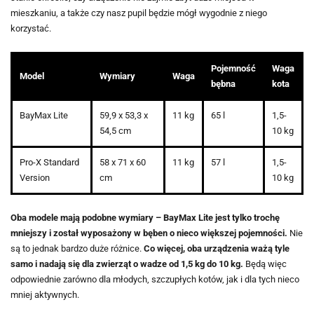
mieszkaniu, a także czy nasz pupil będzie mógł wygodnie z niego
korzystać.
Pojemność
Waga
Model
Wymiary
Waga
bębna
kota
BayMax Lite
59,9 x 53,3 x
11 kg
65 l
1,5-
54,5 cm
10 kg
Pro-X Standard
58 x 71 x 60
11 kg
57 l
1,5-
Version
cm
10 kg
Oba modele mają podobne wymiary – BayMax Lite jest tylko trochę
mniejszy i został wyposażony w bęben o nieco większej pojemności.
Nie
są to jednak bardzo duże różnice.
Co więcej, oba urządzenia ważą tyle
samo i nadają się dla zwierząt o wadze od 1,5 kg do 10 kg.
Będą więc
odpowiednie zarówno dla młodych, szczupłych kotów, jak i dla tych nieco
mniej aktywnych.