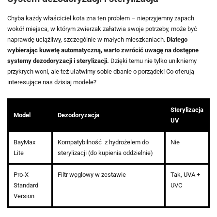
Chyba każdy właściciel kota zna ten problem – nieprzyjemny zapach
wokół miejsca, w którym zwierzak załatwia swoje potrzeby, może być
naprawdę uciążliwy, szczególnie w małych mieszkaniach.
Dlatego
wybierając kuwetę automatyczną, warto zwrócić uwagę na dostępne
systemy dezodoryzacji i sterylizacji.
Dzięki temu nie tylko unikniemy
przykrych woni, ale też ułatwimy sobie dbanie o porządek! Co oferują
interesujące nas dzisiaj modele?
Sterylizacja
Model
Dezodoryzacja
UV
BayMax
Kompatybilność z hydrożelem do
Nie
Lite
sterylizacji (do kupienia oddzielnie)
Pro-X
Filtr węglowy w zestawie
Tak, UVA +
Standard
UVC
Version