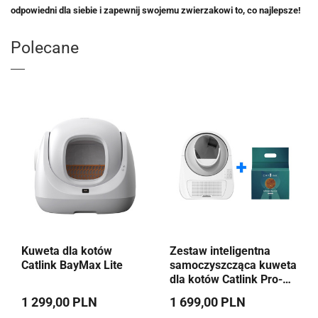
odpowiedni dla siebie i zapewnij swojemu zwierzakowi to, co najlepsze!
Polecane
Kuweta dla kotów
Zestaw inteligentna
Catlink BayMax Lite
samoczyszcząca kuweta
dla kotów Catlink Pro-X
Standard Version +
1 299,00 PLN
1 699,00 PLN
Żwirek