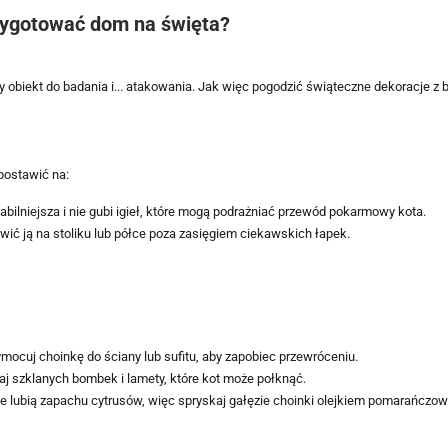
rzygotować dom na święta?
y obiekt do badania i... atakowania. Jak więc pogodzić świąteczne dekoracje 
postawić na:
tabilniejsza i nie gubi igieł, które mogą podrażniać przewód pokarmowy kota.
wić ją na stoliku lub półce poza zasięgiem ciekawskich łapek.
ymocuj choinkę do ściany lub sufitu, aby zapobiec przewróceniu.
aj szklanych bombek i lamety, które kot może połknąć.
ie lubią zapachu cytrusów, więc spryskaj gałęzie choinki olejkiem pomarańczo