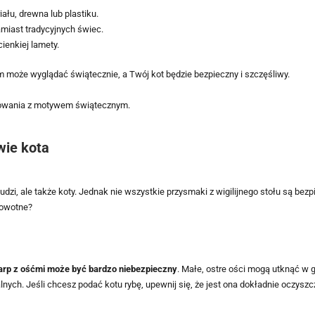
ału, drewna lub plastiku.
miast tradycyjnych świec.
ienkiej lamety.
 może wyglądać świątecznie, a Twój kot będzie bezpieczny i szczęśliwy.
wie kota
dzi, ale także koty. Jednak nie wszystkie przysmaki z wigilijnego stołu są bezpi
rowotne?
 karp z ośćmi może być bardzo niebezpieczny
. Małe, ostre ości mogą utknąć w ga
nych. Jeśli chcesz podać kotu rybę, upewnij się, że jest ona dokładnie oczyszc