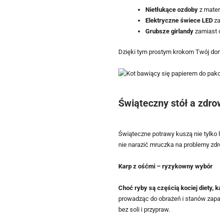
Nietłukące ozdoby
z materi
Elektryczne świece LED
za
Grubsze girlandy
zamiast c
Dzięki tym prostym krokom Twój dom
Świąteczny stół a zdro
Świąteczne potrawy kuszą nie tylko lu
nie narazić mruczka na problemy zd
Karp z ośćmi – ryzykowny wybór
Choć ryby są częścią kociej diety,
prowadząc do obrażeń i stanów zapal
bez soli i przypraw.