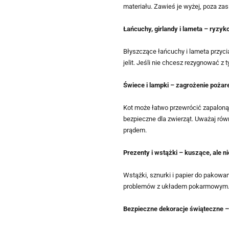
materiału. Zawieś je wyżej, poza za
Łańcuchy, girlandy i lameta – ryzyk
Błyszczące łańcuchy i lameta przyc
jelit. Jeśli nie chcesz rezygnować z 
Świece i lampki – zagrożenie poża
Kot może łatwo przewrócić zapaloną 
bezpieczne dla zwierząt. Uważaj równ
prądem.
Prezenty i wstążki – kuszące, ale n
Wstążki, sznurki i papier do pakow
problemów z układem pokarmowym. Po
Bezpieczne dekoracje świąteczne –