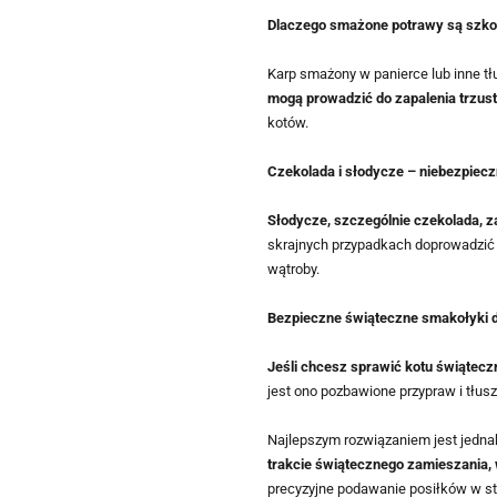
Dlaczego smażone potrawy są szko
Karp smażony w panierce lub inne tł
mogą prowadzić do zapalenia trzust
kotów.
Czekolada i słodycze – niebezpiec
Słodycze, szczególnie czekolada, z
skrajnych przypadkach doprowadzić d
wątroby.
Bezpieczne świąteczne smakołyki d
Jeśli chcesz sprawić kotu świątecz
jest ono pozbawione przypraw i tłus
Najlepszym rozwiązaniem jest jednak
trakcie świątecznego zamieszania, 
precyzyjne podawanie posiłków w sta