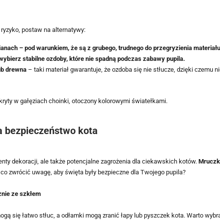
 ryzyko, postaw na alternatywy:
ianach – pod warunkiem, że są z grubego, trudnego do przegryzienia materiału
wybierz stabilne ozdoby, które nie spadną podczas zabawy pupila.
lub drewna
– taki materiał gwarantuje, że ozdoba się nie stłucze, dzięki czemu n
a bezpieczeństwo kota
enty dekoracji, ale także potencjalne zagrożenia dla ciekawskich kotów.
Mruczki
co zwrócić uwagę, aby święta były bezpieczne dla Twojego pupila?
żnie ze szkłem
gą się łatwo stłuc, a odłamki mogą zranić łapy lub pyszczek kota. Warto wybra