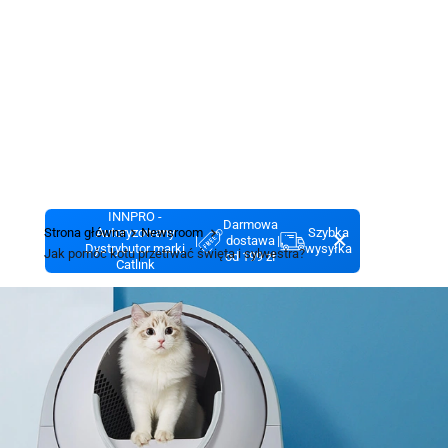
INNPRO -
Darmowa
Strona główna
Autoryzowany
Newsroom
Szybka
|
dostawa
|
Dystrybutor marki
wysyłka
Jak pomóc kotu przetrwać święta i sylwestra?
od 199 zł
Catlink