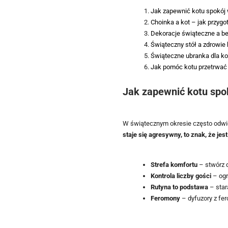
Jak zapewnić kotu spokój 
Choinka a kot – jak przyg
Dekoracje świąteczne a b
Świąteczny stół a zdrowie 
Świąteczne ubranka dla kot
Jak pomóc kotu przetrwać
Jak zapewnić kotu spo
W świątecznym okresie często odwied
staje się agresywny, to znak, że je
Strefa komfortu
– stwórz d
Kontrola liczby gości
– ogr
Rutyna to podstawa
– star
Feromony
– dyfuzory z fe