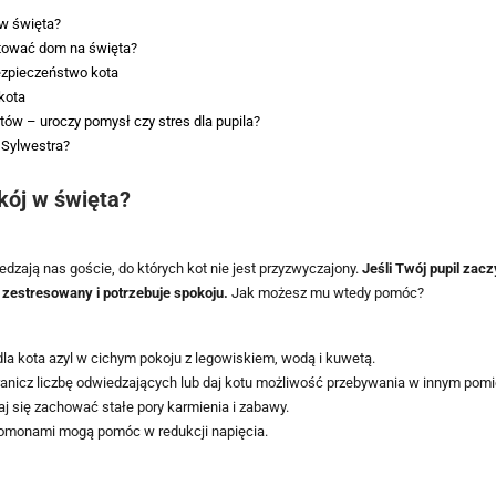
w święta?
otować dom na święta?
ezpieczeństwo kota
kota
ów – uroczy pomysł czy stres dla pupila?
 Sylwestra?
kój w święta?
zają nas goście, do których kot nie jest przyzwyczajony.
Jeśli Twój pupil zacz
st zestresowany i potrzebuje spokoju.
Jak możesz mu wtedy pomóc?
la kota azyl w cichym pokoju z legowiskiem, wodą i kuwetą.
anicz liczbę odwiedzających lub daj kotu możliwość przebywania w innym pomi
aj się zachować stałe pory karmienia i zabawy.
romonami mogą pomóc w redukcji napięcia.