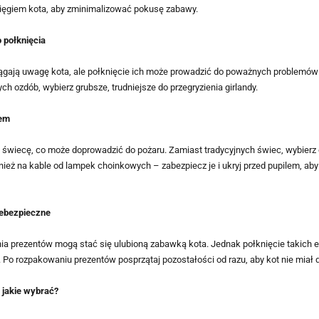
sięgiem kota, aby zminimalizować pokusę zabawy.
o połknięcia
iągają uwagę kota, ale połknięcie ich może prowadzić do poważnych problemów 
tych ozdób, wybierz grubsze, trudniejsze do przegryzienia girlandy.
rem
świecę, co może doprowadzić do pożaru. Zamiast tradycyjnych świec, wybierz 
ież na kable od lampek choinkowych – zabezpiecz je i ukryj przed pupilem, aby 
iebezpieczne
ania prezentów mogą stać się ulubioną zabawką kota. Jednak połknięcie takic
 rozpakowaniu prezentów posprzątaj pozostałości od razu, aby kot nie miał d
 jakie wybrać?