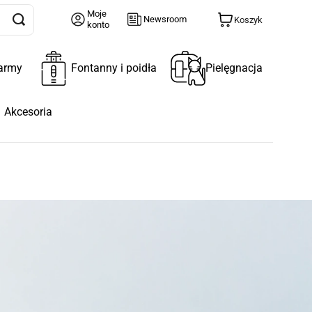
Moje
Newsroom
Koszyk
konto
army
Fontanny i poidła
Pielęgnacja
Akcesoria