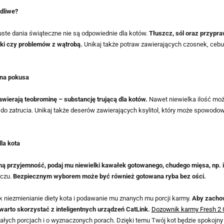
dliwe?
uste dania świąteczne nie są odpowiednie dla kotów.
Tłuszcz, sól oraz przypra
ki czy problemów z wątrobą.
Unikaj także potraw zawierających czosnek, cebulę
zna pokusa
awierają teobrominę – substancję trującą dla kotów.
Nawet niewielka ilość mo
o zatrucia. Unikaj także deserów zawierających ksylitol, który może spowodow
la kota
ną przyjemność, podaj mu niewielki kawałek gotowanego, chudego mięsa, np. 
zczu.
Bezpiecznym wyborem może być również gotowana ryba bez ości.
 niezmienianie diety kota i podawanie mu znanych mu porcji karmy.
Aby zachow
warto skorzystać z inteligentnych urządzeń CatLink.
Dozownik karmy Fresh 2 
łych porcjach i o wyznaczonych porach. Dzięki temu Twój kot będzie spokojny i