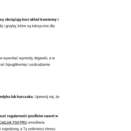
wy obciążają koci układ trawienny i
 i grzyby, które są toksyczne dla
że wywołać wymioty, drgawki, a w
ać hipoglikemię i uszkodzenie
indyka lub kurczaka.
Upewnij się, że
ać regularność posiłków nawet w
CatLink F04 PRO
umożliwia
 najedzony, a Ty unikniesz stresu